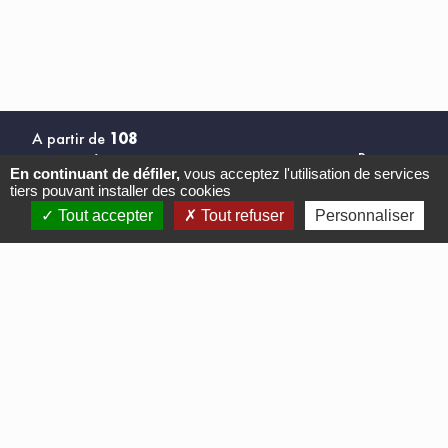
A partir de
108
Partager
-20% soit 86,40
En continuant de défiler,
vous acceptez l'utilisation de services
€ HT / participant
tiers pouvant installer des cookies
S'INSCRIRE
Tout accepter
Tout refuser
Personnaliser
SERVICES, LOGICIELS ET FORMATIONS
EN PROTECTION SOCIALE
Factorielles
est spécialisée dans les logiciels de simulation et cursus de