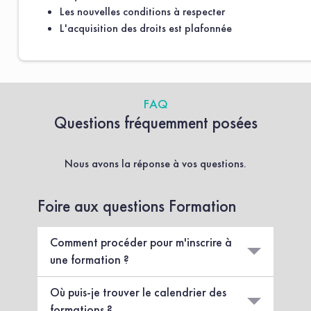
Les nouvelles conditions à respecter
L'acquisition des droits est plafonnée
FAQ
Questions fréquemment posées
Nous avons la réponse à vos questions.
Foire aux questions Formation
Comment procéder pour m'inscrire à
une formation ?
Pour vous inscrire à une formation, 2 possibilités
Où puis-je trouver le calendrier des
s’offrent à vous :
formations ?