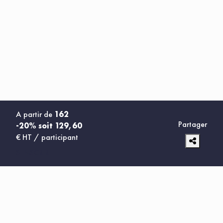
A partir de
162
Partager
-20% soit 129,60
€ HT / participant
S'INSCRIRE
SERVICES, LOGICIELS ET FORMATIONS