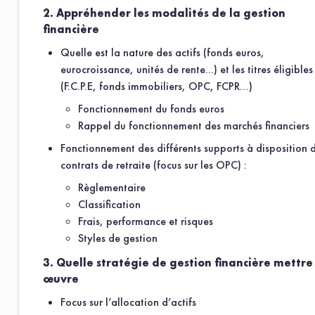
2. Appréhender les modalités de la gestion
Fonction
financière
Quelle est la nature des actifs (fonds euros,
eurocroissance, unités de rente...) et les titres éligibles
Société
*
(F.C.P.E, fonds immobiliers, OPC, FCPR…)
Fonctionnement du fonds euros
Rappel du fonctionnement des marchés financiers
Activité
*
Fonctionnement des différents supports à disposition 
contrats de retraite (focus sur les OPC) :
Email
*
Règlementaire
Classification
Frais, performance et risques
Téléphone
Styles de gestion
3. Quelle stratégie de gestion financière mettre
œuvre
Ville
Focus sur l’allocation d’actifs