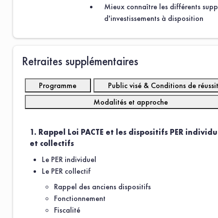
Mieux connaître les différents supp
d'investissements à disposition
Retraites supplémentaires
Votre demande de
Programme
Public visé & Conditions de réussi
devis
Modalités et approche
Civilité :
1. Rappel Loi PACTE et les dispositifs PER individu
Mr
et collectifs
Le PER individuel
Nom
*
Le PER collectif
Rappel des anciens dispositifs
Prénom
*
Fonctionnement
Fiscalité