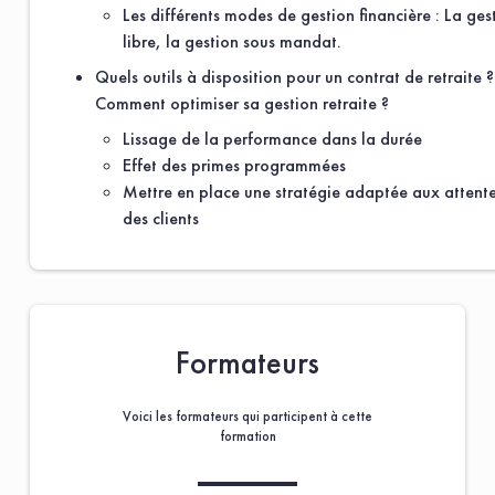
Les différents modes de gestion financière : La ges
Référence de la formation
libre, la gestion sous mandat.
Quels outils à disposition pour un contrat de retraite ?
Comment optimiser sa gestion retraite ?
Commentaire
Lissage de la performance dans la durée
Effet des primes programmées
Mettre en place une stratégie adaptée aux attent
des clients
* : champs obligatoires
Formateurs
Envoyez votre devis
Les informations recueillies sur ce formulaire dans
Voici les formateurs qui participent à cette
l’optique d’être traitées par . Elles sont conservées
formation
pour une durée indéterminée. Conformément au
Règlement (UE) 2016/679 du Parlement européen et
du Conseil du 27 avril 2016 [en application depuis