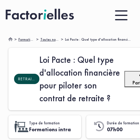
Formations
Toutes nos formations 🌟
Loi Pacte : Quel type d'allocation financière pour piloter son contrat de retraite ?
Loi Pacte : Quel type
d'allocation financière
RETRAITES SUPPLÉMENTAIRES
Par
pour piloter son
contrat de retraite ?
Type de formation
Durée de formation
Formations intra
07h00