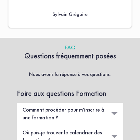
mai 2018], vous pouvez exercer votre droit d'accès
aux données vous concernant et les faire rectifier en
Sylvain Grégoire
nous contactant au travers de ce même formulaire.
FAQ
Questions fréquemment posées
Nous avons la réponse à vos questions.
Foire aux questions Formation
Comment procéder pour m'inscrire à
une formation ?
Pour vous inscrire à une formation, 2 possibilités
Où puis-je trouver le calendrier des
s’offrent à vous :