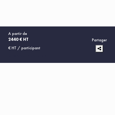
A partir de
2440 € HT
Partager
€ HT / participant
DEMANDER UN DEVIS
SERVICES, LOGICIELS ET FORMATIONS
EN PROTECTION SOCIALE
Factorielles
est spécialisée dans les logiciels de simulation et cursus de