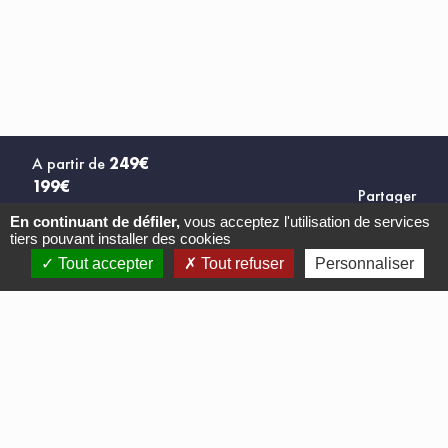
A partir de
249€
199€
Partager
En continuant de défiler,
vous acceptez l'utilisation de services
€ HT / participant
tiers pouvant installer des cookies
S'INSCRIRE
Tout accepter
Tout refuser
Personnaliser
SERVICES, LOGICIELS ET FORMATIONS
EN PROTECTION SOCIALE