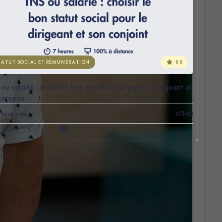
8.8
TATUT SOCIAL ET RÉMUNÉRATION
ou salarié : choisir le bon statut social pour le dirigeant et
conjoint
tions intra
07h00
RTIR DE 2440 €