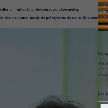
elles ont fait de la protection sociale leur métier.
de choix de statut social, de prévoyance, de santé, ils accompagnent
Doma
ARGU
RÉMU
COMP
Les 