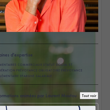
 nos clients dans leur progression sur ces sujets.
ines d'expertise
MENTAIRES COMMERCIAUX
STATUT SOCIAL ET
NÉRATION
PRÉVOYANCE OBLIGATOIRE
PRÉVOYANCE
LÉMENTAIRE
EPARGNE SALARIALE
formations animées par Laurent Moutou