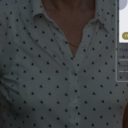
S
TNS 
son 
Forma
À PA