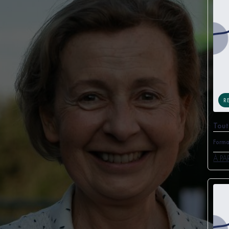
R
Tout
Forma
À PA